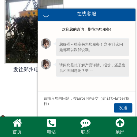
在线客服
欢迎您的咨询，期待为您服务!
您好呀～很高兴为您服务！😊 有什么问
题都可以跟我说哦。
请问您是想了解产品详情、报价，还是售
发往郑州电磁吸盘
后相关问题呢？💬 ～
«
1
2
发送
豫公网安备 41072802000694号
首页
电话
联系
顶部