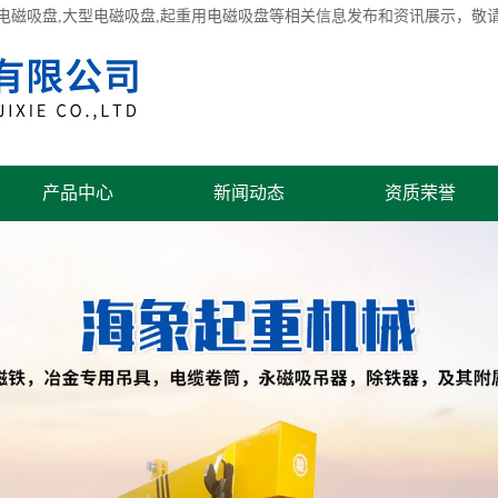
电磁吸盘
,大型电磁吸盘,起重用电磁吸盘等相关信息发布和资讯展示，敬
产品中心
新闻动态
资质荣誉