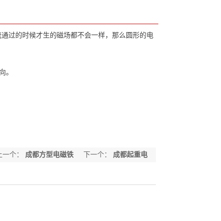
流通过的时候才生的磁场都不会一样，那么圆形的电
向。
。
上一个：
成都方型电磁铁
下一个：
成都起重电
磁铁