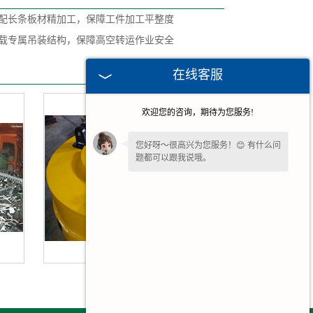
配长条板材精加工，保障工件加工平整度
载专属吊装结构，保障高空转运作业安全
在线客服
欢迎您的咨询，期待为您服务!
您好呀～很高兴为您服务！😊 有什么问
题都可以跟我说哦。
成都电磁吸盘