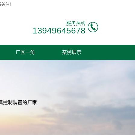
请关注！
服务热线
13949645678
厂区一角
案例展示