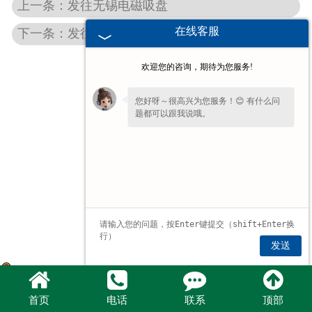
上一条：发往无锡电磁吸盘
在线客服
下一条：发往唐山电磁吸盘
欢迎您的咨询，期待为您服务!
您好呀～很高兴为您服务！😊 有什么问
题都可以跟我说哦。
发送
豫公网安备 41072802000694号
首页
电话
联系
顶部