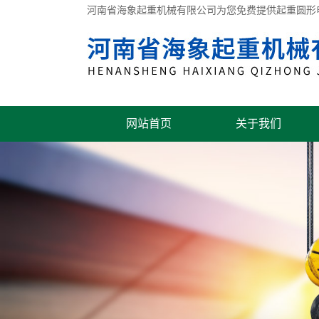
河南省海象起重机械有限公司为您免费提供
起重圆形
网站首页
关于我们
联系我们