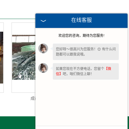
在线客服
欢迎您的咨询，期待为您服务!
您好呀～很高兴为您服务！😊 有什么问
题都可以跟我说哦。
如果您现在不方便电话，您留个
【微
信】
吧，咱们微信上聊！
成都强力电磁吸盘