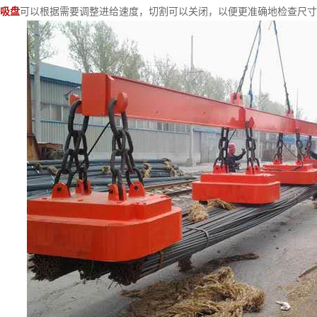
吸盘
可以根据需要调整进给速度，切割可以关闭，以便更准确地检查尺寸