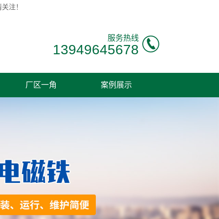
请关注！
服务热线
13949645678
厂区一角
案例展示