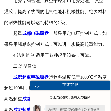
绝缘结构合理。真空干燥采用绝缘处理。.真空
灌胶，提高了线圈的电气性能和机械性能。绝缘材料
的耐热性能可以达到特殊的C级。
起重
成都电磁吸盘
一般采用定电压控制方式，如
果采用强励磁控制方式，可以进一步提高起重能力。
4.结构简单.适用于各种起重设备，可靠。
二.选型建议：
成都起重电磁吸盘
运物料温度低于1000℃当温度
在线客服
超过100时，请选择常温
成都起重电磁铁
；℃请选择
欢迎您的咨询，期待为您服务!
高温起重
成都电磁铁
。如果温度超过600℃请选择超
高温
成都起重电磁铁
。
您好呀～很高兴为您服务！😊 有什么问