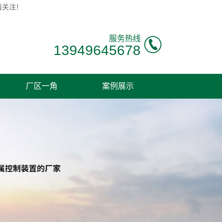
请关注！
服务热线
13949645678
厂区一角
案例展示