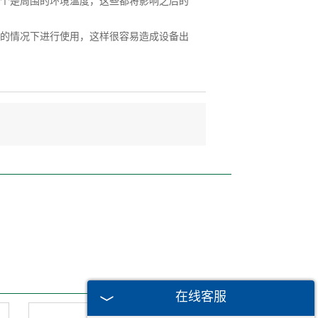
个是周围的环境温度，这些都将影响之后的
的情况下进行使用，这样很容易造成设备出
在线客服