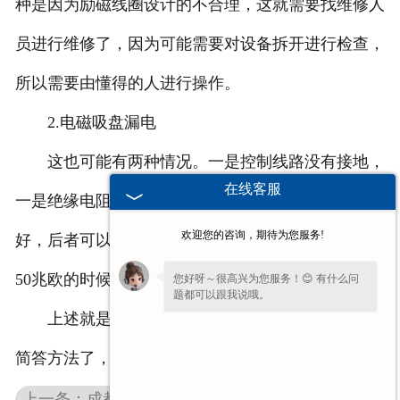
种是因为励磁线圈设计的不合理，这就需要找维修人
员进行维修了，因为可能需要对设备拆开进行检查，
所以需要由懂得的人进行操作。
2.电磁吸盘漏电
这也可能有两种情况。一是控制线路没有接地，
在线客服
一是绝缘电阻的压力值不够。前者可以确保其接地完
欢迎您的咨询，期待为您服务!
好，后者可以用绝缘电阻表对其进行测量，在不低于
50兆欧的时候就是可以正常工作的。
您好呀～很高兴为您服务！😊 有什么问
题都可以跟我说哦。
上述就是电磁吸盘漏电和发热时对其进行维修的
简答方法了，您在维修的时候可以参考。
上一条：成都电磁吸盘在使用时应该注意维护