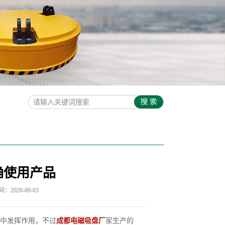
确使用产品
2020-09-03
中发挥作用，不过
成都电磁吸盘厂
家生产的