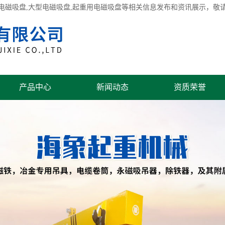
电磁吸盘
,大型电磁吸盘,起重用电磁吸盘等相关信息发布和资讯展示，敬
产品中心
新闻动态
资质荣誉