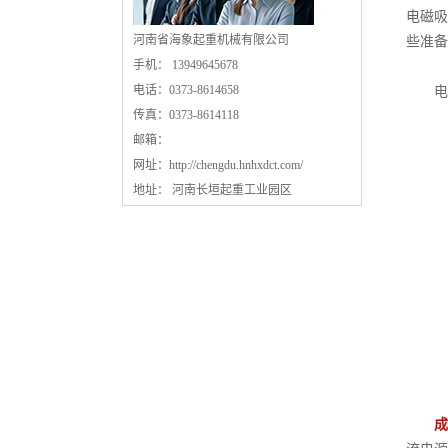
电磁吸
河南省海象起重机械有限公司
些准备
手机： 13949645678
电话：0373-8614658
电磁
传真：0373-8614118
邮箱：
网址：
http://chengdu.hnhxdct.com/
地址： 河南长垣起重工业园区
成