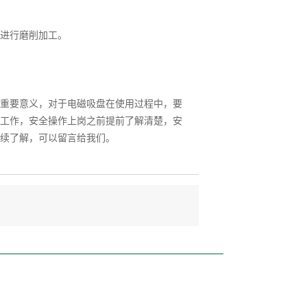
进行磨削加工。
重要意义，对于电磁吸盘在使用过程中，要
工作，安全操作上岗之前提前了解清楚，安
续了解，可以留言给我们。