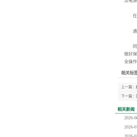
流电源
在吸
通过
同时
做好保
全操
相关标签
上一篇：
下一篇：
相关新闻
2026-0
2026-0
2026-0