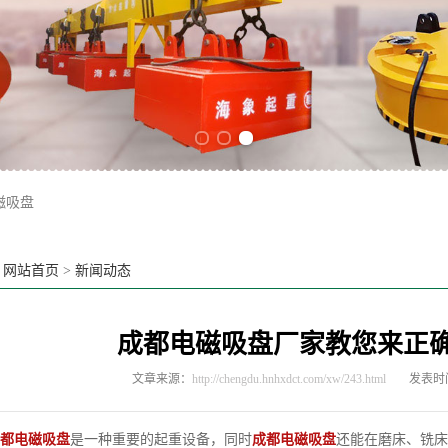
Previous slide
Next slide
磁吸盘
：
网站首页
>
新闻动态
成都电磁吸盘厂家教您来正
文章来源：
http://chengdu.hnhxdct.com/xw/243.html
发表时间：
都电磁吸盘
是一种重要的起重设备，同时
成都电磁吸盘
还能在磨床、铣床