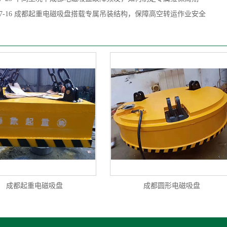
7-16
成都起重电磁吸盘搭载专属吊装结构，保障高空转运作业安全
成都起重电磁吸盘
成都圆形电磁吸盘