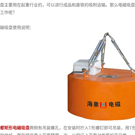
盘主要用在起重行业的，可以进行成品和废铁的吸附运输。那么电磁吸盘
工作呢？
吸盘使用说明：
都矩形电磁吸盘
两侧有吊装螺孔，在安装时拧入T形螺钉即可吊装，用T