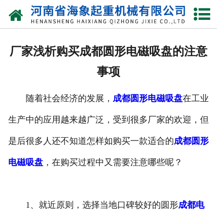
网站首页
关于我们
厂家浅析购买成都圆形电磁吸盘的注意
产品中心
事项
新闻动态
随着社会经济的发展，
成都圆形电磁吸盘
在工业
资质荣誉
生产中的应用越来越广泛，受到很多厂家的欢迎，但
厂区一角
是后很多人还不知道怎样如购买一款适合的
成都圆形
案例展示
电磁吸盘
，在购买过程中又需要注意哪些呢？
联系我们
1、就近原则，选择当地口碑较好的圆形
成都电