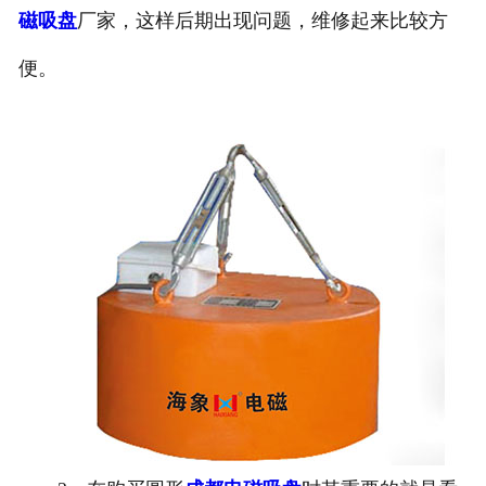
磁吸盘
厂家，这样后期出现问题，维修起来比较方
便。