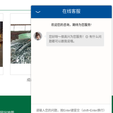
在线客服
欢迎您的咨询，期待为您服务!
您好呀～很高兴为您服务！😊 有什么问
题都可以跟我说哦。
成都强力电磁吸盘
网站地图