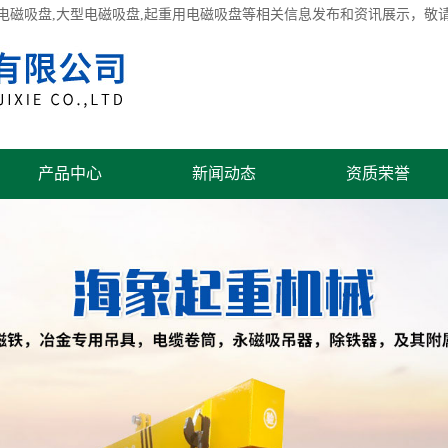
电磁吸盘
,大型电磁吸盘,起重用电磁吸盘等相关信息发布和资讯展示，敬
产品中心
新闻动态
资质荣誉