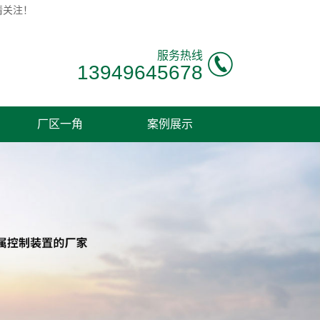
请关注！
服务热线
13949645678
厂区一角
案例展示