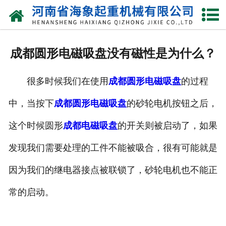
网站首页
关于我们
成都圆形电磁吸盘没有磁性是为什么？
产品中心
很多时候我们在使用
成都圆形电磁吸盘
的过程
新闻动态
中，当按下
成都圆形电磁吸盘
的砂轮电机按钮之后，
资质荣誉
这个时候圆形
成都电磁吸盘
的开关则被启动了，如果
厂区一角
发现我们需要处理的工件不能被吸合，很有可能就是
案例展示
因为我们的继电器接点被联锁了，砂轮电机也不能正
常的启动。
联系我们