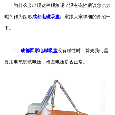
为什么会出现这种现象呢？没有磁性后该怎么办
呢？作为圆形
成都电磁吸盘
厂家跟大家详细的介绍一
下。
1、
成都圆形电磁吸盘
没有磁性时，首先我们需
要用电笔试试电压，检查电压是否正常。