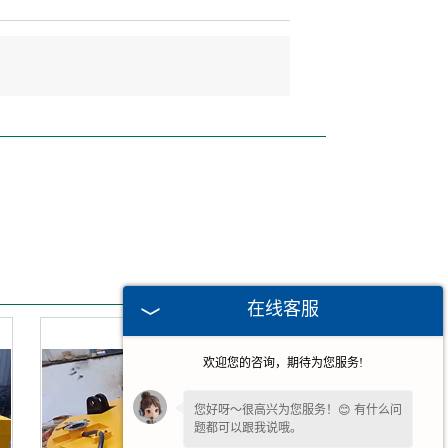
在线客服
欢迎您的咨询，期待为您服务!
您好呀～很高兴为您服务！😊 有什么问
题都可以跟我说哦。