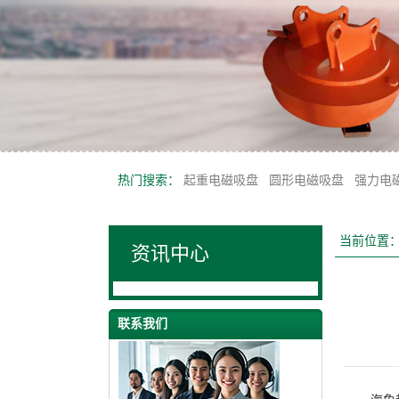
热门搜索：
起重电磁吸盘
圆形电磁吸盘
强力电
当前位置
资讯中心
联系我们