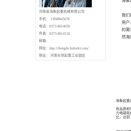
海象
河南省海象起重机械有限公司
我们
手机： 13949645678
用户
电话：0373-8614658
的需
传真：0373-8614118
然海
邮箱：
网址：
http://chengdu.hnhxdct.com/
地址： 河南长垣起重工业园区
海象起重
有品质和
力电磁吸
比，达到