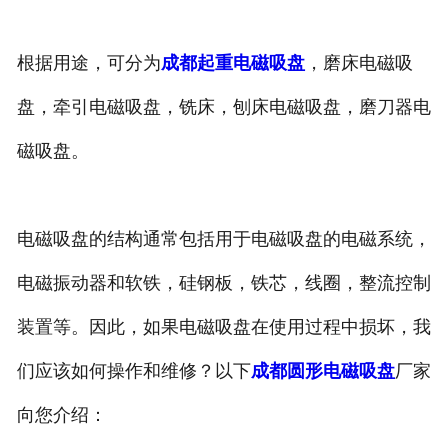
根据用途，可分为
成都起重电磁吸盘
，磨床电磁吸
盘，牵引电磁吸盘，铣床，刨床电磁吸盘，磨刀器电
磁吸盘。
电磁吸盘的结构通常包括用于电磁吸盘的电磁系统，
电磁振动器和软铁，硅钢板，铁芯，线圈，整流控制
装置等。因此，如果电磁吸盘在使用过程中损坏，我
们应该如何操作和维修？以下
成都圆形电磁吸盘
厂家
向您介绍：