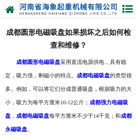
网站首页
关于我们
成都圆形电磁吸盘如果损坏之后如何检
产品中心
查和维修？
新闻动态
成都圆形电磁吸盘
采用直流电源供电，具有稳
资质荣誉
定，吸力强，剩磁小的特点。
成都电磁吸盘
的类型很
厂区一角
多。例如，可以将它们分成普通吸盘，根据吸力的大
案例展示
小，吸力为每平方厘米10-12公斤；
成都强力电磁吸
盘
，
成都电磁吸盘
每平方厘米不少于14千克；和
成都
联系我们
永磁吸盘
。