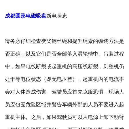
成都圆形电磁吸盘
断电状态
请务必仔细检查变桨钢丝绳和提升绳索的缠绕方法是
否正确，以及它们是否全部落入滑轮槽中。吊装过程
中，如果电线断裂或起重机的高压线断裂，则整机仍
处于等电位状态（即无电压差），起重机内的电流不
会对人体造成伤害。驾驶员应首先克服恐惧，现场人
员应包围危险区域并警告车辆外部的人员不要进入起
重机主体。之后，如果驾驶员可以从电源上卸下动臂