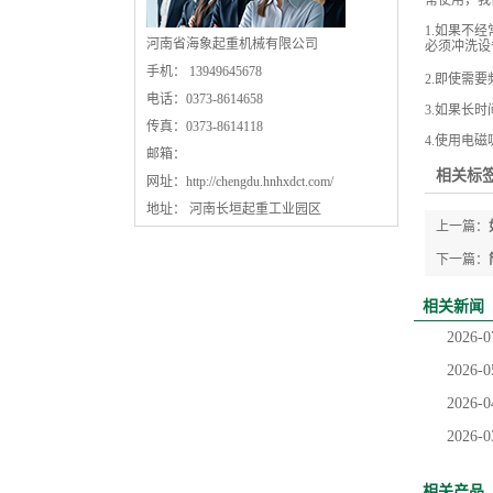
常使用，我
1.如果不
河南省海象起重机械有限公司
必须冲洗设
手机： 13949645678
2.即使需
电话：0373-8614658
3.如果长
传真：0373-8614118
4.使用电
邮箱：
相关标签
网址：
http://chengdu.hnhxdct.com/
地址： 河南长垣起重工业园区
上一篇：
下一篇：
相关新闻
2026-0
2026-0
2026-0
2026-0
相关产品