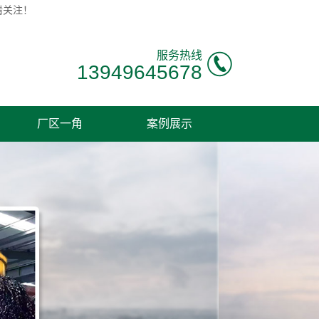
请关注！
服务热线
13949645678
厂区一角
案例展示