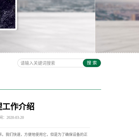
理工作介绍
2020-03-20
率。我们快速，方便地使用它，但是为了确保设备的正