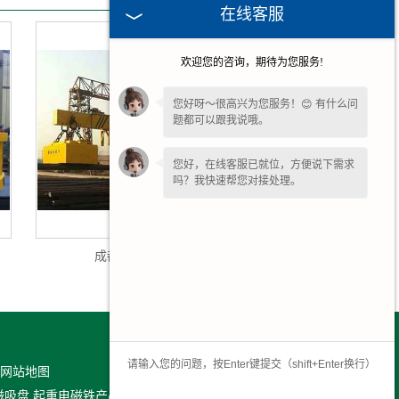
在线客服
欢迎您的咨询，期待为您服务!
您好呀～很高兴为您服务！😊 有什么问
题都可以跟我说哦。
您好，在线客服已就位，方便说下需求
吗？我快速帮您对接处理。
成都电磁起重吸盘
网站地图
吸盘,起重电磁铁产品,如有需要欢迎致电咨询！