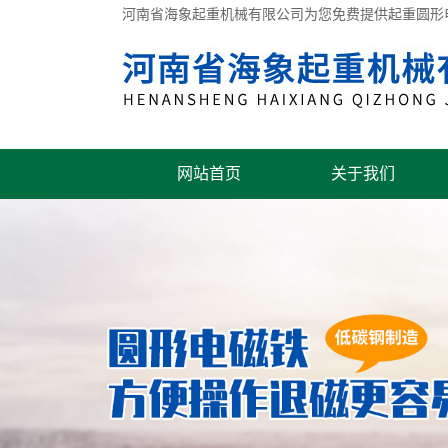
河南省海象起重机械有限公司为您免费提供
起重圆形
网站首页
关于我们
联系我们