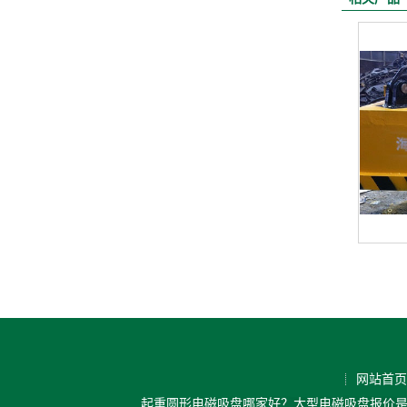
网站首页
起重圆形电磁吸盘哪家好？大型电磁吸盘报价是