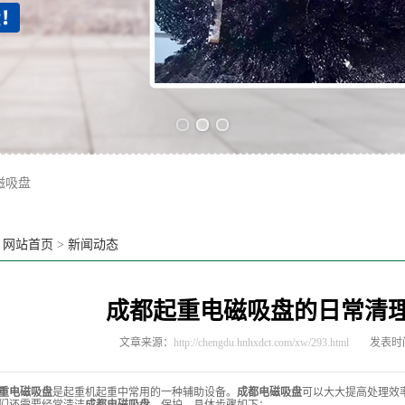
Previous slide
Next slide
磁吸盘
：
网站首页
>
新闻动态
成都起重电磁吸盘的日常清
文章来源：
http://chengdu.hnhxdct.com/xw/293.html
发表时间：
重电磁吸盘
是起重机起重中常用的一种辅助设备。
成都电磁吸盘
可以大大提高处理效