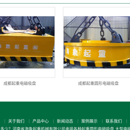
成都起重电磁吸盘
成都起重圆形电磁吸盘
关于我们
产品中心
新闻动态
案例展示
联系我们
多少？河南省海象起重机械有限公司承接各种起重圆形电磁吸盘,大型电磁