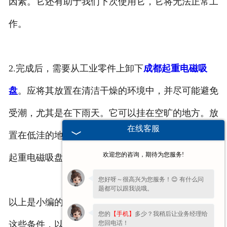
因素。它还有助于我们下次使用它，它将无法正常工
作。
2.完成后，需要从工业零件上卸下
成都起重电磁吸
盘
。应将其放置在清洁干燥的环境中，并尽可能避免
受潮，尤其是在下雨天。它可以挂在空旷的地方。放
在线客服
置在低洼的地面上，如果被雨水浸湿，将会严重影响
欢迎您的咨询，期待为您服务!
起重电磁吸盘的使用寿命。
您好呀～很高兴为您服务！😊 有什么问
题都可以跟我说哦。
以上是小编的两个介绍。使用电磁吸盘时，必须注意
您的
【手机】
多少？我稍后让业务经理给
您回电话！
这些条件，以尽可能延长设备的使用寿命。