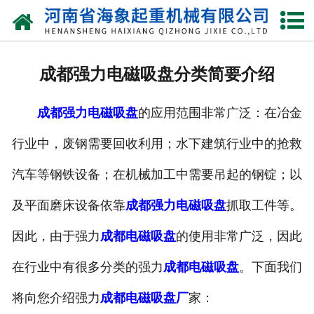
网站首页
关于我们
成都强力电磁吸盘分类简要介绍
产品中心
成都强力电磁吸盘
的应用范围非常广泛：在冶金
新闻动态
行业中，废钢需要回收利用；水下建筑行业中的抢救
资质荣誉
汽车等钢铁设备；在机械加工中需要吊起的钢锭；以
厂区一角
及平面磨床设备依靠
成都强力电磁吸盘
抓取工件等。
案例展示
因此，由于强力
成都电磁吸盘
的使用非常广泛，因此
在行业中有很多分类的强力
成都电磁吸盘
。下面我们
联系我们
将向您介绍强力
成都电磁吸盘厂
家：