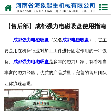
网站首页
关于我们
【售后部】成都强力电磁吸盘使用指南
产品中心
成都强力电磁吸盘
（又名
成都电磁吸盘
），它主
新闻动态
要是用在机床行业对加工工件进行固定作用的一种设
资质荣誉
备。
成都强力电磁吸盘
是多年的磁力厂家，有着相当
厂区一角
丰富的磁力经验，优质的产品质量，完善的售后团队
案例展示
让你流连忘返。
联系我们