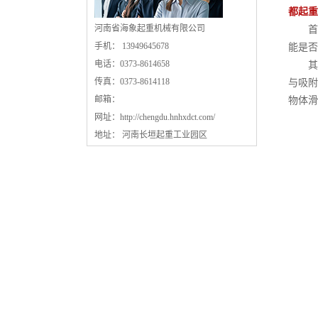
都起重
河南省海象起重机械有限公司
首先
手机： 13949645678
能是否
电话：0373-8614658
其次
传真：0373-8614118
与吸附
邮箱：
物体滑
网址：
http://chengdu.hnhxdct.com/
地址： 河南长垣起重工业园区