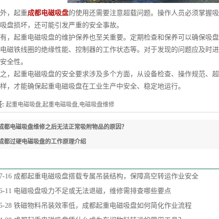
，起重
成都电磁吸盘
的使用还需要注意超载问题。操作人员必须掌握吸
吸盘损坏，还可能引发严重的安全事故。
，起重电磁吸盘的维护保养也至关重要。定期检查和保养可以确保吸盘
电磁铁线圈的绝缘性能、控制器的工作状态等。对于发现的问题应及时进
安全性。
，起重电磁吸盘的安全要求涉及多个方面，从设备检查、操作规范、超
样，才能确保起重电磁吸盘在工业生产中安全、稳定地运行。
:
起重电磁吸盘,起重电磁吸盘,电磁吸盘维修
成都电磁吸盘维修之后无法正常吸附物品的原因？
成都过硬电磁吸盘的工作原理介绍
7-16
成都起重电磁吸盘搭载专属吊装结构，保障高空转运作业安全
6-11
电磁吸盘吸力不足或无法退磁，维修需排查哪些要点
5-28
铁磁物料吊装效率低，成都起重电磁吸盘如何简化作业流程