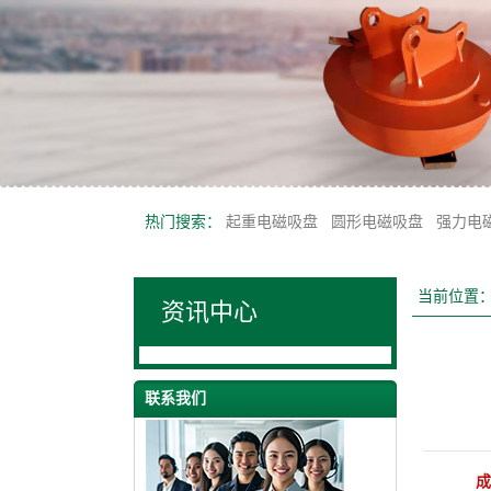
热门搜索：
起重电磁吸盘
圆形电磁吸盘
强力电
当前位置
资讯中心
联系我们
成