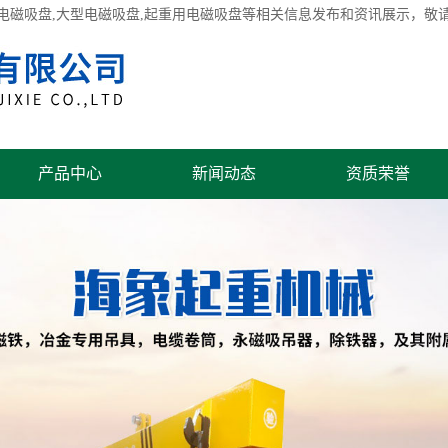
电磁吸盘
,大型电磁吸盘,起重用电磁吸盘等相关信息发布和资讯展示，敬
产品中心
新闻动态
资质荣誉