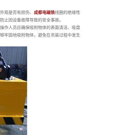
外观是否有损伤、
成都电磁铁
线圈的绝缘性
防止因设备故障导致的安全事故。
操作人员应确保吸附物体的表面清洁、吸盘
够牢固地吸附物体，避免在吊装过程中发生