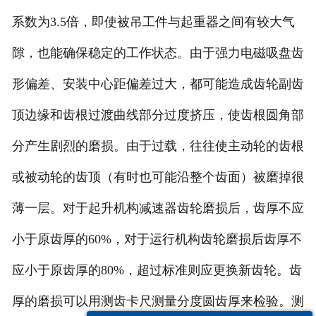
系数为3.5倍，即使被吊工件与起重器之间有较大气
隙，也能确保稳定的工作状态。由于强力电磁吸盘齿
形偏差、安装中心距偏差过大，都可能造成齿轮副齿
顶边缘和齿根过渡曲线部分过度挤压，使齿根圆角部
分产生剧烈的磨损。由于过载，往往使主动轮的齿根
或被动轮的齿顶（有时也可能沿整个齿面）被磨掉很
薄一层。对于起升机构减速器齿轮磨损后，齿厚不应
小于原齿厚的60%，对于运行机构齿轮磨损后齿厚不
应小于原齿厚的80%，超过标准则应更换新齿轮。齿
厚的磨损可以用测齿卡尺测量分度圆齿厚来检验。测