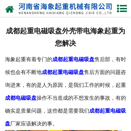
网站首页
关于我们
成都起重电磁吸盘外壳带电海象起重为
产品中心
您解决
新闻动态
海象起重有着专门的
成都起重电磁吸盘
售后部，有时
资质荣誉
候也会有不断地
成都起重电磁吸盘
售后方面的问题咨
厂区一角
询进来，有的是人为原因，是我们工作的时候，起重
案例展示
成都电磁吸盘
操作不当造成的不想发生的事故，有的
确实是质量问题，这些都是需要我们
成都起重电磁吸
联系我们
盘
厂家应该解决的事。