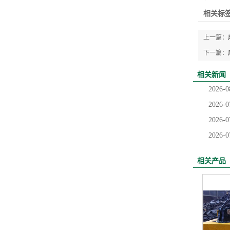
相关标签
上一篇：
下一篇：
相关新闻
2026-0
2026-0
2026-0
2026-0
相关产品