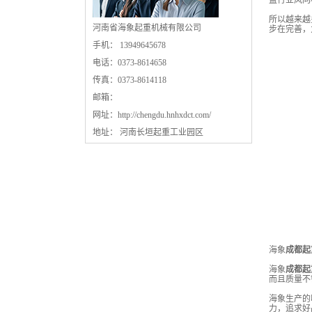
盘行业风向
所以越来越
河南省海象起重机械有限公司
步在完善，
手机： 13949645678
电话：0373-8614658
传真：0373-8614118
邮箱：
网址：
http://chengdu.hnhxdct.com/
地址： 河南长垣起重工业园区
海象
成都起
海象
成都起
而且质量不
海象生产的
力，追求好