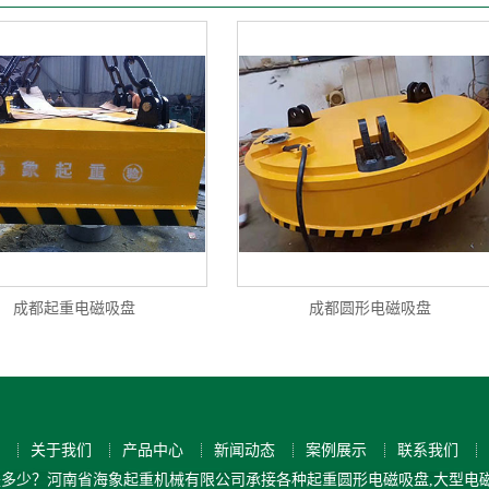
成都起重电磁吸盘
成都圆形电磁吸盘
关于我们
产品中心
新闻动态
案例展示
联系我们
多少？河南省海象起重机械有限公司承接各种起重圆形电磁吸盘,大型电磁