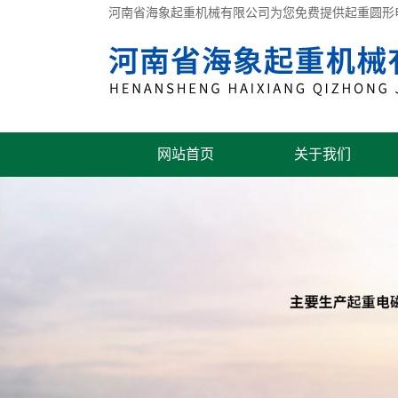
河南省海象起重机械有限公司为您免费提供
起重圆形
网站首页
关于我们
联系我们