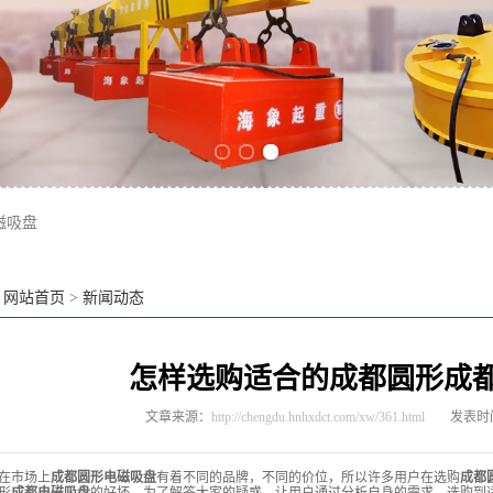
Previous slide
Next slide
磁吸盘
：
网站首页
>
新闻动态
怎样选购适合的成都圆形成
文章来源：
http://chengdu.hnhxdct.com/xw/361.html
发表时间：
市场上
成都圆形电磁吸盘
有着不同的品牌，不同的价位，所以许多用户在选购
成都