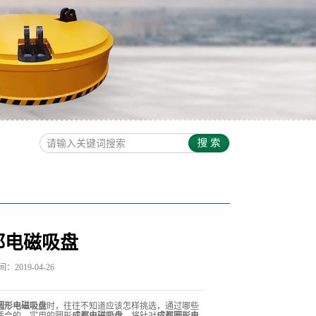
都电磁吸盘
2019-04-26
圆形电磁吸盘
时，往往不知道应该怎样挑选，通过哪些