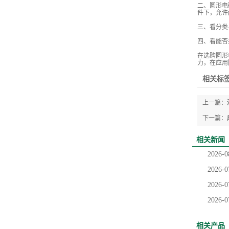
二、圆形电
件下，允许
三、看分类
四、看能否
在选购圆形
力，在应用
相关标签
上一篇：
下一篇：
相关新闻
2026-0
2026-0
2026-0
2026-0
相关产品