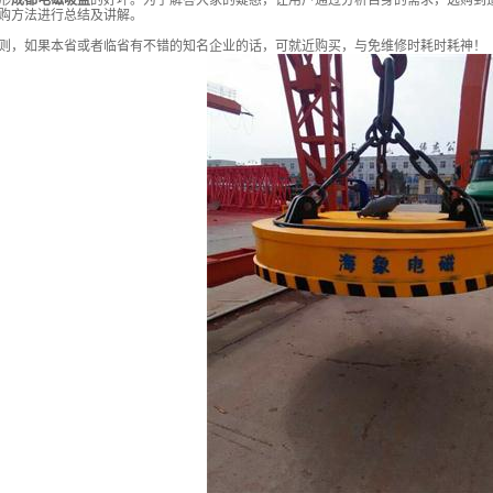
形
成都电磁吸盘
的好坏。为了解答大家的疑惑，让用户通过分析自身的需求，选购到
购方法进行总结及讲解。
则，如果本省或者临省有不错的知名企业的话，可就近购买，与免维修时耗时耗神！