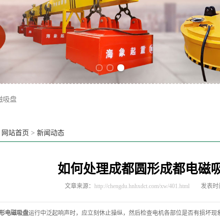
Previous slide
Next slide
磁吸盘
：
网站首页
>
新闻动态
如何处理成都圆形成都电磁
文章来源：
http://chengdu.hnhxdct.com/xw/401.html
发表时间：
形电磁吸盘
运行中泛起响声时，应立刻休止操纵，然后检查电机各部位是否有损坏现