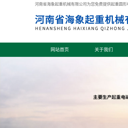
河南省海象起重机械有限公司为您免费提供
起重圆形
网站首页
关于我们
联系我们