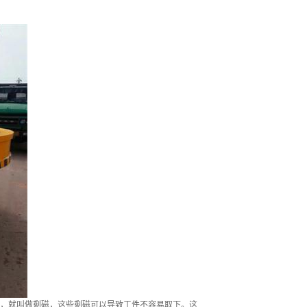
性，就叫做剩磁，这些剩磁可以导致工件不容易取下。这