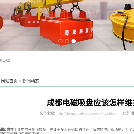
Previous slide
Next slide
磁吸盘
：
网站首页
>
新闻动态
成都电磁吸盘应该怎样维
文章来源：
http://chengdu.hnhxdct.com/xw/422.html
发表时间：
磁吸盘
在工业中的使用比较多，也让更多人开始接触到并了解它的作用和功能，为了