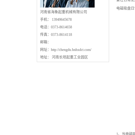
要在日常使
电磁吸盘日
河南省海象起重机械有限公司
手机： 13949645678
电话：0373-8614658
传真：0373-8614118
邮箱：
网址：
http://chengdu.hnhxdct.com/
地址： 河南长垣起重工业园区
1、当电磁