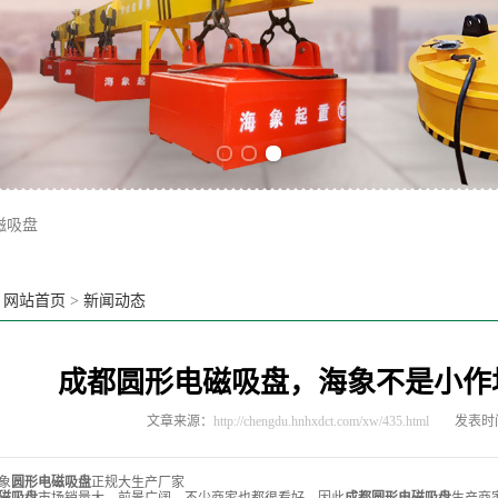
Previous slide
Next slide
磁吸盘
：
网站首页
>
新闻动态
成都圆形电磁吸盘，海象不是小作
文章来源：
http://chengdu.hnhxdct.com/xw/435.html
发表时间：
象
圆形电磁吸盘
正规大生产厂家