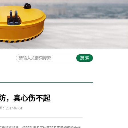
坊，真心伤不起
2017-07-04