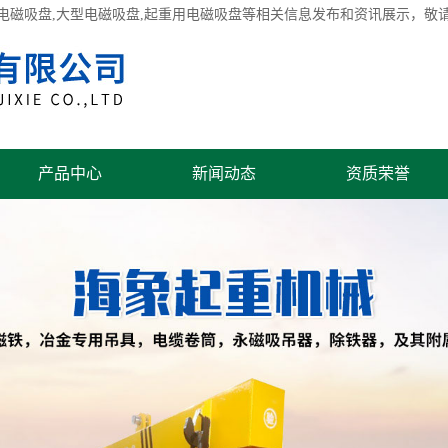
电磁吸盘
,大型电磁吸盘,起重用电磁吸盘等相关信息发布和资讯展示，敬
产品中心
新闻动态
资质荣誉