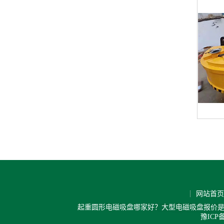
网站首页
起重圆形电磁吸盘哪家好？大型电磁吸盘报价是
豫ICP备