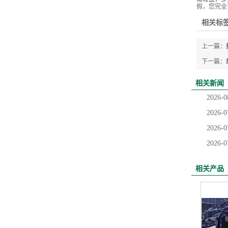
假，您完全
相关标签
上一篇：
下一篇：
相关新闻
2026-0
2026-0
2026-0
2026-0
相关产品