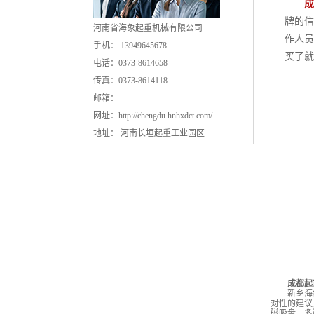
成
牌的信
河南省海象起重机械有限公司
作人员
手机： 13949645678
买了就
电话：0373-8614658
传真：0373-8614118
邮箱：
网址：
http://chengdu.hnhxdct.com/
地址： 河南长垣起重工业园区
成都起
新乡海象
对性的建议
磁吸盘，多