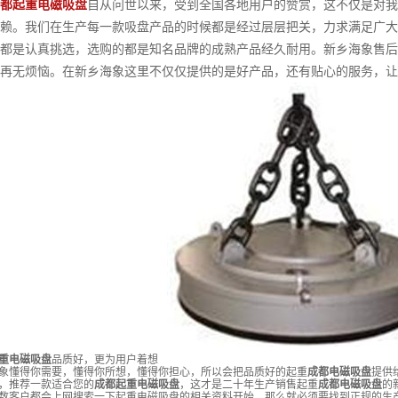
都起重电磁吸盘
自从问世以来，受到全国各地用户的赞赏，这不仅是对我
赖。我们在生产每一款吸盘产品的时候都是经过层层把关，力求满足广大
都是认真挑选，选购的都是知名品牌的成熟产品经久耐用。新乡海象售后
再无烦恼。在新乡海象这里不仅仅提供的是好产品，还有贴心的服务，让
重电磁吸盘
品质好，更为用户着想
懂得你需要，懂得你所想，懂得你担心，所以会把品质好的起重
成都电磁吸盘
提供
，推荐一款适合您的
成都起重电磁吸盘
，这才是二十年生产销售起重
成都电磁吸盘
的
数客户都会上网搜索一下起重电磁吸盘的相关资料开始，那么就必须要找到正规的生