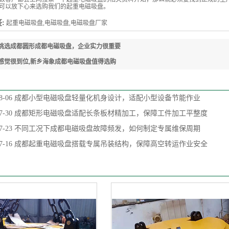
可以放下心来选购我们的起重电磁吸盘。
:
起重电磁吸盘,电磁吸盘,电磁吸盘厂家
挑选成都圆形成都电磁吸盘，企业实力很重要
感觉很到位,新乡海象成都电磁吸盘值得选购
8-06
成都小型电磁吸盘轻量化机身设计，适配小型设备节能作业
7-30
成都矩形电磁吸盘适配长条板材精加工，保障工件加工平整度
7-23
不同工况下成都电磁吸盘故障频发，如何制定专属维保周期
7-16
成都起重电磁吸盘搭载专属吊装结构，保障高空转运作业安全