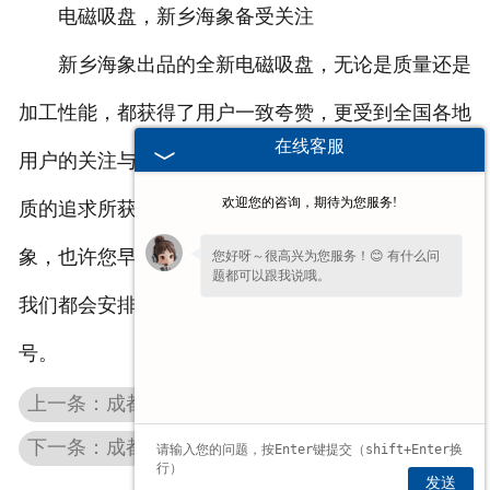
电磁吸盘，新乡海象备受关注
新乡海象出品的全新电磁吸盘，无论是质量还是
加工性能，都获得了用户一致夸赞，更受到全国各地
在线客服
用户的关注与信赖，这是因为我们五十年如一日对品
欢迎您的咨询，期待为您服务!
质的追求所获得的品牌成功。也许您从未听过新乡海
象，也许您早已耳熟能详，亲爱的用户您可以放心，
您好呀～很高兴为您服务！😊 有什么问
题都可以跟我说哦。
我们都会安排周到，为您推荐最适合的电磁吸盘型
号。
上一条：成都圆形成都电磁吸盘型号多样，优选择权在您手中
下一条：成都圆形成都电磁吸盘受好评,买卖双方都开心
发送