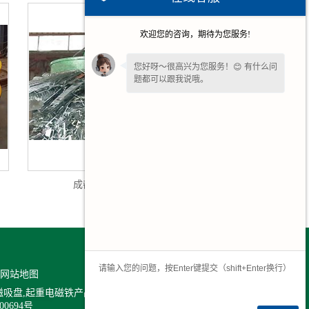
欢迎您的咨询，期待为您服务!
您好呀～很高兴为您服务！😊 有什么问
题都可以跟我说哦。
如果您愿意，留下
【手机号】
🔔后续有
优惠和详情第一时间电话通知您哦。
成都强力电磁吸盘
网站地图
吸盘,起重电磁铁产品,如有需要欢迎致电咨询！
00694号