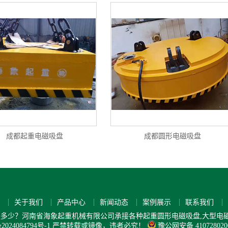
成都起重电磁吸盘
成都圆形电磁吸盘
关于我们
产品中心
新闻动态
案例展示
联系我们
多少？河南省海象起重机械有限公司承接各种起重圆形电磁吸盘,大型电磁
2024084794号-1
严禁转载或镜像，违者必究！
豫公网安备 410728020