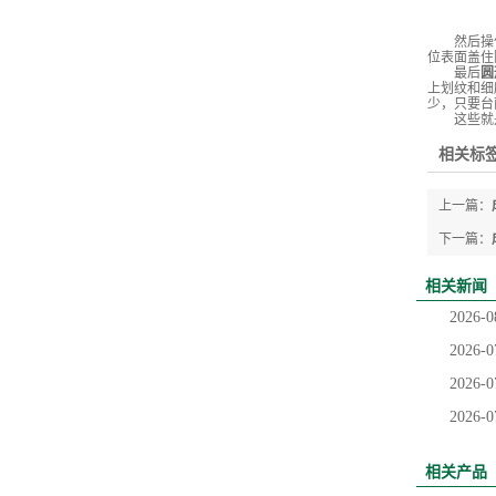
然后操作者
位表面盖住
最后
圆
上划纹和细
少，只要台
这些就是
相关标签
上一篇：
下一篇：
相关新闻
2026-0
2026-0
2026-0
2026-0
相关产品