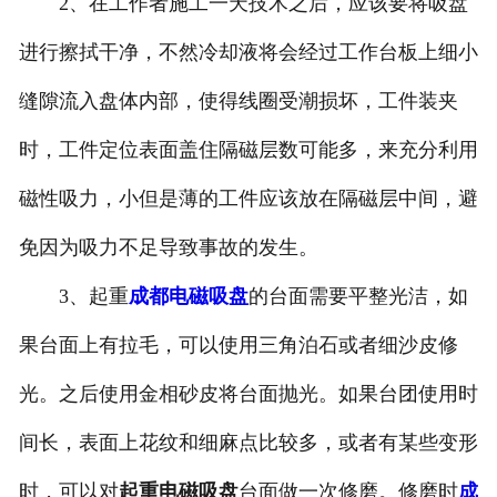
2、在工作者施工一天技术之后，应该要将吸盘
进行擦拭干净，不然冷却液将会经过工作台板上细小
缝隙流入盘体内部，使得线圈受潮损坏，工件装夹
时，工件定位表面盖住隔磁层数可能多，来充分利用
磁性吸力，小但是薄的工件应该放在隔磁层中间，避
免因为吸力不足导致事故的发生。
3、起重
成都电磁吸盘
的台面需要平整光洁，如
果台面上有拉毛，可以使用三角泊石或者细沙皮修
光。之后使用金相砂皮将台面抛光。如果台团使用时
间长，表面上花纹和细麻点比较多，或者有某些变形
时，可以对
起重电磁吸盘
台面做一次修磨。修磨时
成