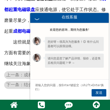
都起重电磁吸盘
应接通电源，使它处于工作状态。修
在线客服
磨量尽量少，只要台面光出就可以了，这样可以延长
欢迎您的咨询，期待为您服务!
起重
成都电磁吸盘
的使用寿命。
这些就是
起重电磁吸盘
的相关资讯，如果您在这
您好呀～很高兴为您服务！😊 有什么问
题都可以跟我说哦。
方面有需要的话，可以随时和我们联系，当然也可以
请问您是想了解产品详情、报价，还是售
后相关问题呢？💬 ～
继续关注海象的官网。
上一条：成都起重电磁吸盘充、退磁电路是什么？
下一条：结合剂对成都强力电磁吸盘磨削的作用
发送