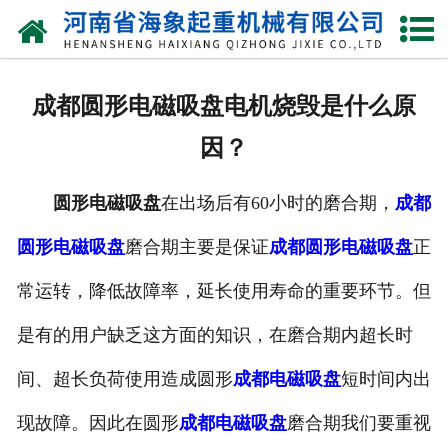
网站首页
关于我们
成都圆形电磁吸盘电机烧毁是什么原
产品中心
因？
新闻动态
圆形电磁吸盘
在出场后有60小时的磨合期，
成都
资质荣誉
圆形电磁吸盘
磨合期主要是保证
成都圆形电磁吸盘
正
厂区一角
常运转，降低故障率，延长使用寿命的重要环节。但
案例展示
是有的用户缺乏这方面的知识，在磨合期内超长时
间、超长负荷使用造成圆形
成都电磁吸盘
短时间内出
联系我们
现故障。因此在圆形
成都电磁吸盘
磨合期我们要重视