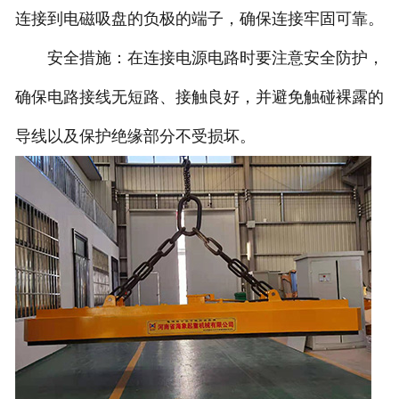
连接到电磁吸盘的负极的端子，确保连接牢固可靠。
安全措施：在连接电源电路时要注意安全防护，
确保电路接线无短路、接触良好，并避免触碰裸露的
导线以及保护绝缘部分不受损坏。