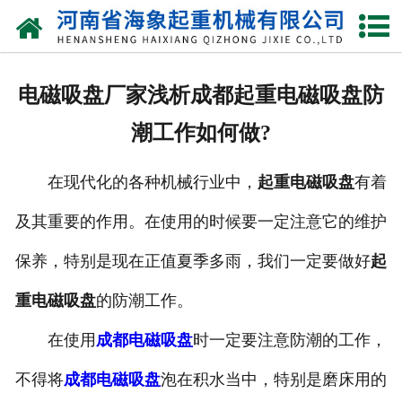
网站首页
关于我们
电磁吸盘厂家浅析成都起重电磁吸盘防
产品中心
潮工作如何做?
新闻动态
在现代化的各种机械行业中，
起重电磁吸盘
有着
资质荣誉
及其重要的作用。在使用的时候要一定注意它的维护
厂区一角
保养，特别是现在正值夏季多雨，我们一定要做好
起
案例展示
重电磁吸盘
的防潮工作。
在使用
成都电磁吸盘
时一定要注意防潮的工作，
联系我们
不得将
成都电磁吸盘
泡在积水当中，特别是磨床用的