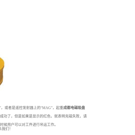
，或者是遥控发射器上的“MAG”，起重
成都电磁吸盘
成功了，但是如果是显示的红色，就表明充磁失败，请
时候用户可以对工件进行吊运工作。
系我们！