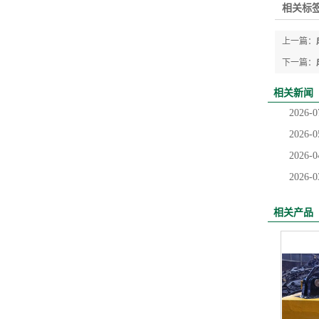
相关标签
上一篇：
下一篇：
相关新闻
2026-0
2026-0
2026-0
2026-0
相关产品