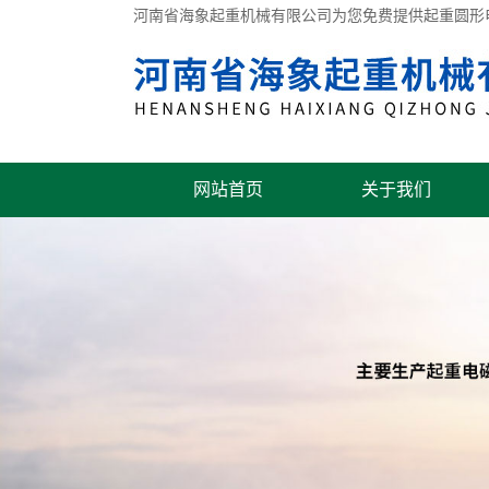
河南省海象起重机械有限公司为您免费提供
起重圆形
网站首页
关于我们
联系我们