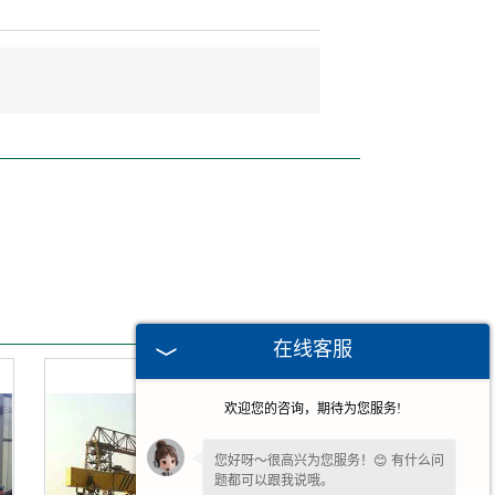
在线客服
欢迎您的咨询，期待为您服务!
您好呀～很高兴为您服务！😊 有什么问
题都可以跟我说哦。