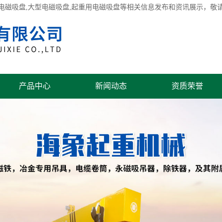
电磁吸盘
,大型电磁吸盘,起重用电磁吸盘等相关信息发布和资讯展示，敬
产品中心
新闻动态
资质荣誉