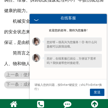
调控、维修、拆卸以及报废处理时不产牛损伤或危害
健康的能力。
在线客服
机械安全是由起重
成都电磁吸盘
的各部分及整机
欢迎您的咨询，期待为您服务!
的安全状态来保证，是由使闭机械的人的安全行为来
保证，是由机械和人的相协关系来保证的。
您好呀～很高兴为您服务！😊 有什么问
题都可以跟我说哦。
简而言之，就是要用安全系统的观点和方法，从
您好，在线客服已就位，方便说下需求
吗？我快速帮您对接处理。
人、物和物人关系这二方面来解决机械系统的安全。
上一条：使用成都起重电磁吸盘时需要注意的事项
下一条：成都强力电磁吸盘出了故障要如何解决？
发送