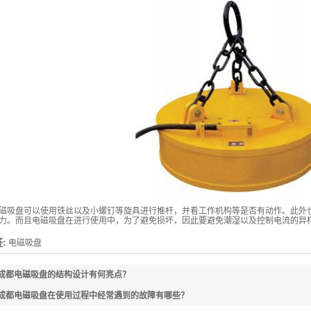
盘可以使用铁丝以及小螺钉等旋具进行推杆，并看工作机构等是否有动作。此外也
力。而且电磁吸盘在进行使用中，为了避免损坏，因此要避免潮湿以及控制电流的异
:
电磁吸盘
成都电磁吸盘的结构设计有何亮点？
成都电磁吸盘在使用过程中经常遇到的故障有哪些？