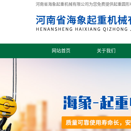
河南省海象起重机械有限公司为您免费提供
起重圆形
网站首页
关于我们
联系我们