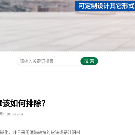
障该如何排除？
2015-12-04
磁化，并且采用消磁较快的软铁或是硅钢材