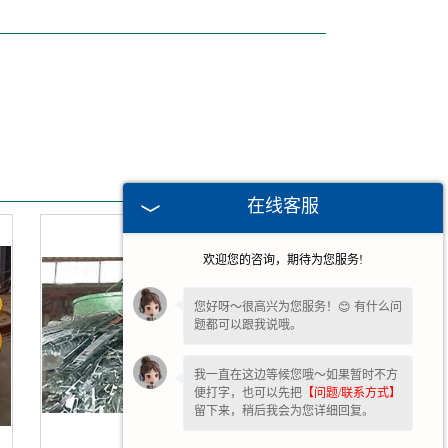
在线客服
欢迎您的咨询，期待为您服务!
您好呀～很高兴为您服务！😊 有什么问
题都可以跟我说哦。
我一直在这边等候您哦～如果暂时不方
便打字，也可以先把
【问题/联系方式】
留下来，稍后我会为您详细回复。