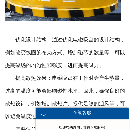
优化设计结构：通过优化电磁吸盘的设计结构，
例如改变线圈的布局方式、增加磁芯的数量等，可以
提高磁场的均匀性和强度，进而提高吸力。
提高散热效果：电磁吸盘在工作时会产生热量，
过高的温度可能会影响磁性水平。因此，确保良好的
散热设计，例如增加散热片、提供足够的通风等，可
在线客服
以避免温度过高，保持吸力稳定。
欢迎您的咨询，期待为您服务!
需要注意的是，在进行改进之前，应仔细评估设