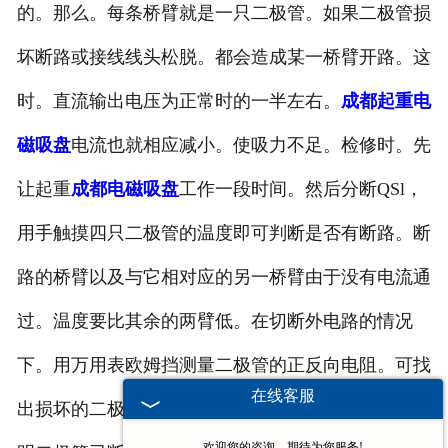
的。那么。每条桥臂就是一只二极管。如果二极管损
坏断路或接线线头松脱。都会造成某一桥臂开路。这
时。直流输出电压为正常时的一半左右。
成都起重电
磁吸盘
电流也就相应减小。使吸力不足。检修时。先
让起重
成都电磁吸盘
工作一段时间。然后分断QSl，
用手触摸四只二极管的温度即可判断是否有断路。断
路的桥臂以及与它相对应的另一桥臂由于没有电流通
过。温度要比其余的两臂低。在切断外电路的情况
下。用万用表欧姆挡测量二极管的正反向电阻。可找
在线客服
出损坏的二极管。如果测量的正反向电阻都很大。说
欢迎您的咨询，期待为您服务!