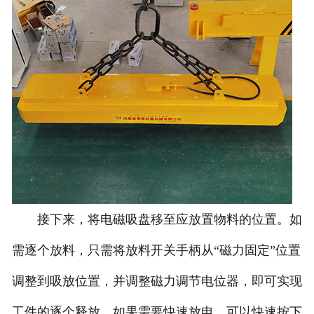
接下来，将电磁吸盘移至应放置物料的位置。如
需逐个放料，只需将放料开关手柄从“磁力固定”位置
调整到吸放位置，并调整磁力调节电位器，即可实现
工件的逐个释放。如果需要快速放电，可以快速按下