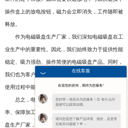
操作盒上的放电按钮，磁力会立即消失，工件随即被
释放。
作为电磁吸盘生产厂家，我们深知电磁吸盘在工
业生产中的重要性。因此，我们始终致力于提供性能
稳定、吸力强劲、操作简便的电磁吸盘产品。同时，
在线客服
我们也为客户提供技术支持和售后服务，确保客户在
欢迎您的咨询，期待为您服务!
使用过程中能够遇到问题时得到及时解决。
总之，电磁吸盘的吸排运行知识对于提高生产效
您好呀～很高兴为您服务！😊 有什么问
题都可以跟我说哦。
率、保障加工精度至关重要。选择一家可靠的电磁吸
请问您是想了解产品详情、报价，还是售
后相关问题呢？💬 ～
盘生产厂家，将为您的生产带来更大的便利和效益。