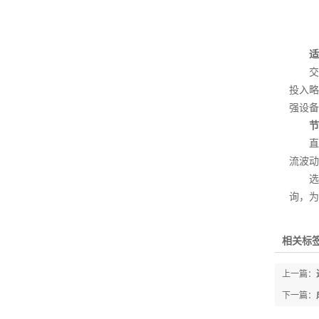
适
交流
投入略
强设备
节
直流
流波动
选择
询，为
相关标签
上一篇：
下一篇：