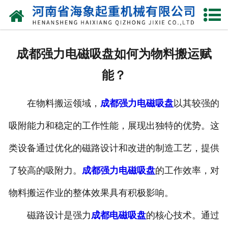
网站首页
关于我们
成都强力电磁吸盘如何为物料搬运赋
产品中心
能？
新闻动态
在物料搬运领域，
成都强力电磁吸盘
以其较强的
资质荣誉
吸附能力和稳定的工作性能，展现出独特的优势。这
厂区一角
类设备通过优化的磁路设计和改进的制造工艺，提供
案例展示
了较高的吸附力。
成都强力电磁吸盘
的工作效率，对
物料搬运作业的整体效果具有积极影响。
联系我们
磁路设计是强力
成都电磁吸盘
的核心技术。通过