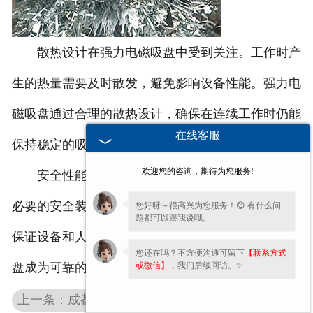
散热设计在强力电磁吸盘中受到关注。工作时产
生的热量需要及时散发，避免影响设备性能。强力电
磁吸盘通过合理的散热设计，确保在连续工作时仍能
在线客服
保持稳定的吸附力。
欢迎您的咨询，期待为您服务!
安全性能是强力电磁吸盘设计的重要考量。配备
必要的安全装置和防护措施，确保在突发情况下能够
您好呀～很高兴为您服务！😊 有什么问
题都可以跟我说哦。
保证设备和人员安全。这些设计特点，使强力电磁吸
您还在吗？不方便沟通可留下
【联系方式
或微信】
，我们后续回访。✨
盘成为可靠的搬运设备。
上一条：成都圆形电磁吸盘：特殊工况的磁性解决方案