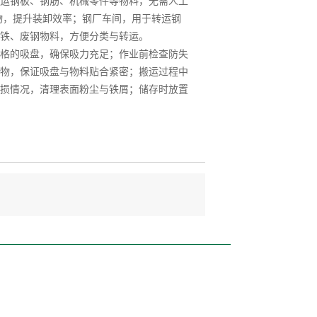
运钢板、钢筋、机械零件等物料，无需人工
物，提升装卸效率；钢厂车间，用于转运钢
铁、废钢物料，方便分类与转运。
格的吸盘，确保吸力充足；作业前检查防失
物，保证吸盘与物料贴合紧密；搬运过程中
损情况，清理表面粉尘与铁屑；储存时放置