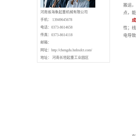
搬运，
河南省海象起重机械有限公司
点，能
手机： 13949645678
成
电话：0373-8614658
性；线
传真：0373-8614118
电导致
邮箱：
网址：
http://chengdu.hnhxdct.com/
地址： 河南长垣起重工业园区