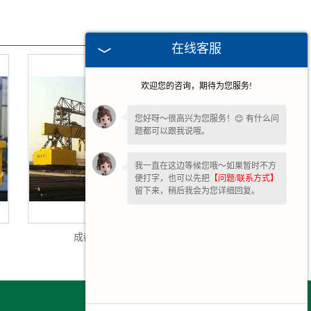
在线客服
欢迎您的咨询，期待为您服务!
您好呀～很高兴为您服务！😊 有什么问
题都可以跟我说哦。
我一直在这边等候您哦～如果暂时不方
便打字，也可以先把
【问题/联系方式】
留下来，稍后我会为您详细回复。
成都电磁起重吸盘