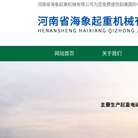
河南省海象起重机械有限公司为您免费提供
起重圆形
网站首页
关于我们
联系我们