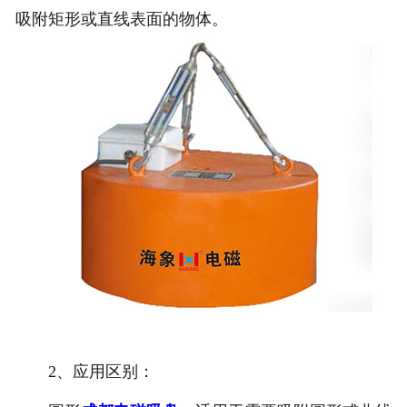
吸附矩形或直线表面的物体。
2、应用区别：