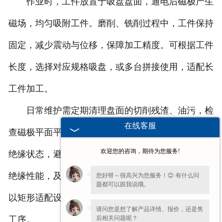
作业时，工件放置于吸盘盘面，通电后磁极产生
磁场，均匀吸附工件。磨削、铣削过程中，工件保持
固定，减少震动与位移，保障加工精度。可根据工件
长度，选择对应规格吸盘，或多台拼接使用，适配长
工件加工。
日常维护需定期清理盘面的切削残渣、油污，检
在线客服
查磁极平面平整度，有无磕碰损伤；查看线缆连接与
欢迎您的咨询，期待为您服务!
绝缘状态，避免短路、漏电；长期使用后，检测线圈
绝缘性能，及时更换老化密封件。
成都矩形电磁吸盘
您好呀～很高兴为您服务！😊 有什么问
题都可以跟我说哦。
以矩形适配设计，稳固固定长条工件，助力平面加工
请问您是想了解产品详情、报价，还是售
后相关问题呢？
工序。