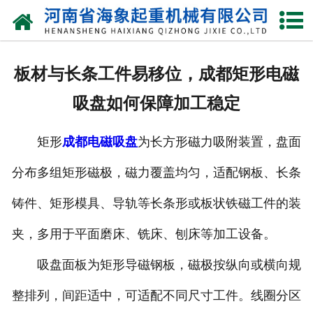
网站首页
关于我们
板材与长条工件易移位，成都矩形电磁
产品中心
吸盘如何保障加工稳定
新闻动态
矩形
成都电磁吸盘
为长方形磁力吸附装置，盘面
资质荣誉
分布多组矩形磁极，磁力覆盖均匀，适配钢板、长条
厂区一角
铸件、矩形模具、导轨等长条形或板状铁磁工件的装
案例展示
夹，多用于平面磨床、铣床、刨床等加工设备。
吸盘面板为矩形导磁钢板，磁极按纵向或横向规
联系我们
整排列，间距适中，可适配不同尺寸工件。线圈分区