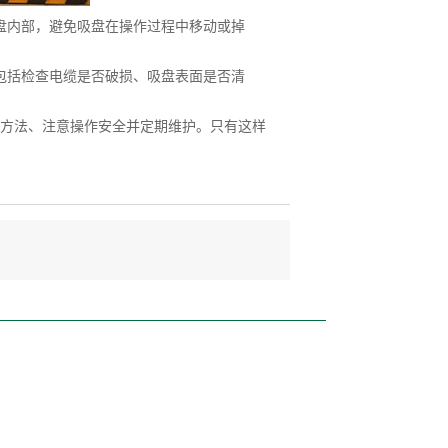
内部，避免吸盘在操作过程中移动或掉
括检查电缆是否破损、吸盘表面是否清
方法、注意操作安全并定期维护。只有这样