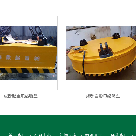
成都起重电磁吸盘
成都圆形电磁吸盘
关于我们
产品中心
新闻动态
案例展示
联系我们