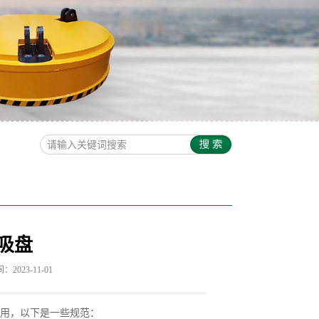
吸盘
2023-11-01
用，以下是一些规范：