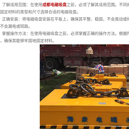
了解适用范围：在使用
成都电磁吸盘
之前，必须了解其适用范围。不同
固定材料的类型和尺寸选择合适的电磁吸盘。
正确安装：将电磁吸盘安装在平板上，确保其平整、稳固，不会晃动或倾
不会漏电或短路。
掌握操作方法：在使用电磁吸盘之前，必须掌握正确的操作方法。根据所
，确保其能够牢固地固定材料。