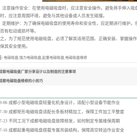
注意操作安全：在使用电磁吸盘时，应注意安全操作。避免将手伸入吸盘
时，应注意周围环境，避免与其他设备或人员发生碰撞。
定期维护：为了确保电磁吸盘的使用寿命和安全性，应定期进行维护。包
否有松动或损坏等。
，为了规范使用电磁吸盘，必须了解其适用范围、正确安装、掌握操作
保其安全使用。
:
电磁吸盘,强力电磁吸盘,起重电磁吸盘,电磁吸盘维修
成都电磁吸盘厂家分享设计以及制造的注意事项
成都电磁吸盘维修的小技巧
8-06
成都小型电磁吸盘轻量化机身设计，适配小型设备节能作业
7-30
成都矩形电磁吸盘适配长条板材精加工，保障工件加工平整度
7-23
不同工况下成都电磁吸盘故障频发，如何制定专属维保周期
7-16
成都起重电磁吸盘搭载专属吊装结构，保障高空转运作业安全