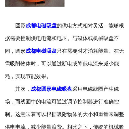
圆形
成都电磁吸盘
的供电方式相对灵活，能够根
据需要控制供电电流和电压。与磁体或机械吸盘不
同，圆形
成都电磁吸盘
只在需要时才消耗能量。在无
需吸附物体时，可以通过断电或降低电流来减少能
耗，实现节能效果。
其次，
成都圆形电磁吸盘
采用电磁线圈产生磁
场，而线圈中的电流可通过调节控制器进行准确控
制。这意味着可以根据吸附物体的大小和重量来调整
供电电流，减少能量浪费。相比之下，传统的机械吸