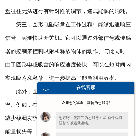
盘往往无法进行有针对性的调节，造成能源的消耗。
第三，圆形电磁吸盘在工作过程中能够迅速响应
信号，实现快速开关机。它可以通过外部信号或传感
器的控制来控制吸附和释放物体的动作。与此同时，
由于圆形电磁吸盘的响应速度较快，可以在短时间内
实现吸附和释放，进一步提高了能源利用效率。
在线客服
此外，圆形电磁吸盘的设计也注重提高工作效
欢迎您的咨询，期待为您服务!
率。例如，在线圈的材料选择上，低电阻率的材料以
减少线圈发热损耗；通过增强绝缘层的隔热性能减少
您好呀～很高兴为您服务！😊 有什么问
题都可以跟我说哦。
能量损失等。这些设计改进和优化都有助于提高圆形