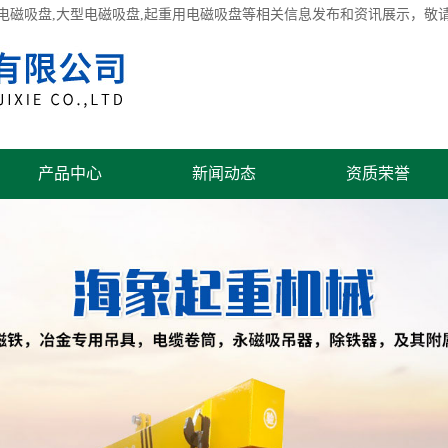
电磁吸盘
,大型电磁吸盘,起重用电磁吸盘等相关信息发布和资讯展示，敬
产品中心
新闻动态
资质荣誉