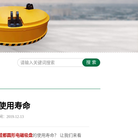
使用寿命
2019-12-13
成都圆形电磁吸盘
的使用寿命？ 让我们来看