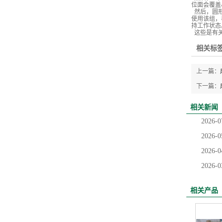
位面会覆盖
然后，圆形
使用该组，
持工作状态
这些是有关
相关标签
上一篇：
下一篇：
相关新闻
2026-0
2026-0
2026-0
2026-0
相关产品