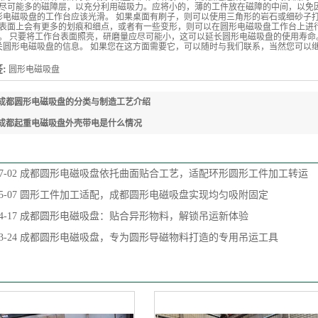
尽可能多的磁障层，以充分利用磁吸力。应将小的，薄的工件放在磁障的中间，以免
电磁吸盘的工作台应该光滑。 如果桌面有刷子，则可以使用三角形的岩石或细砂子打
表面上会有更多的划痕和细点，或者有一些变形，则可以在圆形电磁吸盘工作台上进
。 只要将工作台表面照亮，研磨量应尽可能小，这可以延长圆形电磁吸盘的使用寿命
圆形电磁吸盘的信息。 如果您在这方面需要它，可以随时与我们联系，当然您可以
:
圆形电磁吸盘
成都圆形电磁吸盘的分类与制造工艺介绍
成都起重电磁吸盘外壳带电是什么情况
7-02
成都圆形电磁吸盘依托曲面贴合工艺，适配环形圆形工件加工转运
5-07
圆形工件加工适配，成都圆形电磁吸盘实现均匀吸附固定
4-17
成都圆形电磁吸盘：贴合异形物料，解锁吊运新体验
3-24
成都圆形电磁吸盘，专为圆形导磁物料打造的专用吊运工具