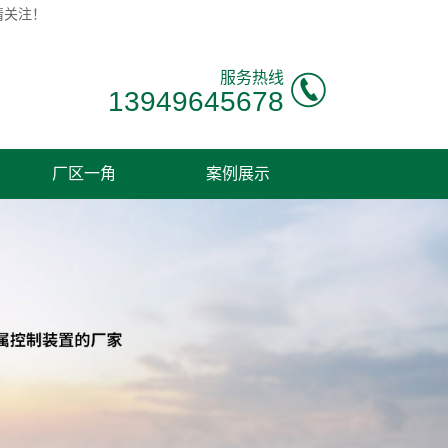
请关注！
服务热线
13949645678
厂区一角
案例展示