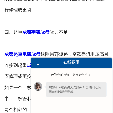
行修理或更换。
四、起重
成都电磁吸盘
吸力不足
成都起重电磁吸盘
线圈局部短路，空载整流电压高且
在线客服
连接到起重
成都电磁吸盘
电压降很多(小于110v)时，
欢迎您的咨询，期待为您服务!
应修理或更换起重电磁吸盘。(2)整流器元件损坏。
如果一个二极管断开，整流输出电压是正常值的一
您好呀～很高兴为您服务！😊 有什么问
题都可以跟我说哦。
半，二极管和相对的二极管温度低于其他两个。如果
两个相邻的二极管断开，则输出电压为零。