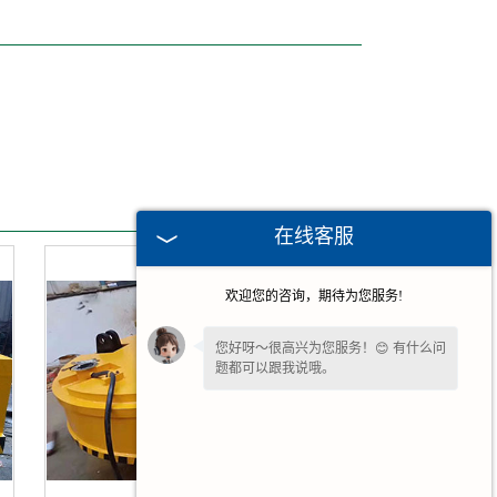
在线客服
欢迎您的咨询，期待为您服务!
您好呀～很高兴为您服务！😊 有什么问
题都可以跟我说哦。