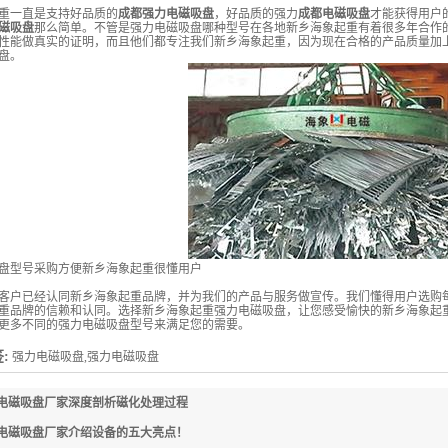
重一直是支持好品质的
成都强力电磁吸盘
，好品质的强力
成都电磁吸盘
才能获得用户
磁吸盘
那么简单。不管是强力电磁吸盘哪种型号在各地新乡海象起重有着很多年合作
性能做真实的证明，而且他们都专注我们新乡海象起重，因为现在合格的产品质量加
盘。
盘型号采购方便新乡海象起重很懂用户
客户已经认同新乡海象起重品牌，并为我们的产品与服务做宣传。我们懂得用户选购
重品牌的信赖和认同。选择新乡海象起重强力电磁吸盘，让您感受愉快的新乡海象起
更多不同的强力电磁吸盘型号来满足您的需要。
:
强力电磁吸盘,强力电磁吸盘
电磁吸盘厂家深度剖析磁化处理过程
电磁吸盘厂家介绍设备的五大亮点！