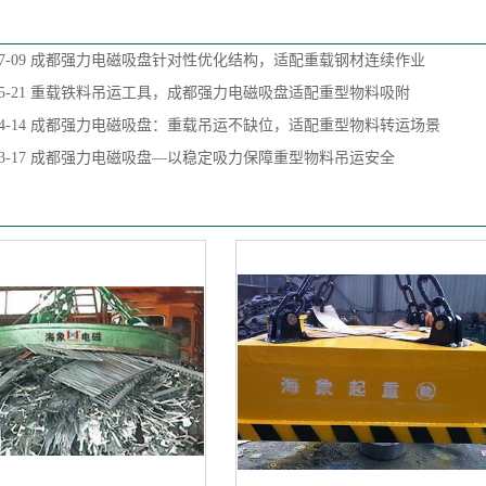
7-09
成都强力电磁吸盘针对性优化结构，适配重载钢材连续作业
5-21
重载铁料吊运工具，成都强力电磁吸盘适配重型物料吸附
4-14
成都强力电磁吸盘：重载吊运不缺位，适配重型物料转运场景
3-17
成都强力电磁吸盘—以稳定吸力保障重型物料吊运安全