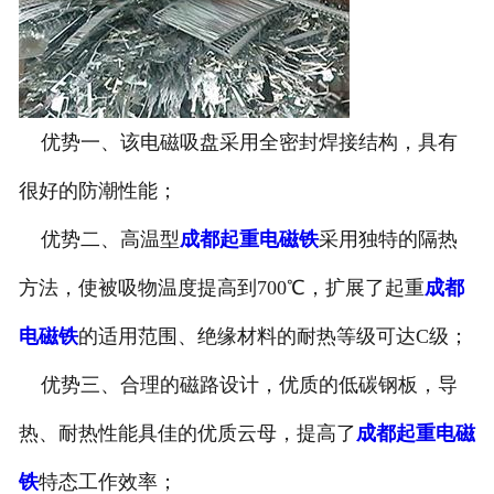
优势一、该电磁吸盘采用全密封焊接结构，具有
很好的防潮性能；
优势二、高温型
成都起重电磁铁
采用独特的隔热
方法，使被吸物温度提高到700℃，扩展了起重
成都
电磁铁
的适用范围、绝缘材料的耐热等级可达C级；
优势三、合理的磁路设计，优质的低碳钢板，导
热、耐热性能具佳的优质云母，提高了
成都起重电磁
铁
特态工作效率；